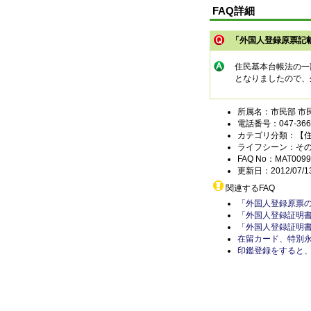
FAQ詳細
「外国人登録原票記
住民基本台帳法の一
となりましたので、
所属名：市民部 市
電話番号：047-366-
カテゴリ分類：【
ライフシーン：そ
FAQ No：MAT0099
更新日：2012/07/1
関連するFAQ
「外国人登録原票
「外国人登録証明
「外国人登録証明
在留カード、特別
印鑑登録をすると、