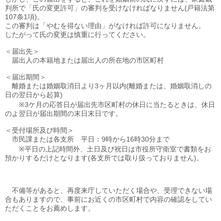
判所で「氏の変更許可」の審判を受けなければなりません(戸籍法第
107条1項)。
この審判は「やむを得ない理由」がなければ許可になりません。
したがって氏の変更は慎重に行ってください。
＜届出先＞
届出人の本籍地または届出人の所在地の市区町村
＜届出期間＞
離婚または婚姻取消日より3ヶ月以内(離婚または、婚姻取消しの
日の翌日から起算)
※3ケ月の応答日が届出先市区町村の休日に当たるときは、休日
のよ翌日が届出期間の末日末日です。
＜受付場所及び時間＞
市民課または各支所 平日：9時から16時30分まで
※平日の上記時間外、土日及び祝日は市役所守衛室で書類をお
預かりするだけとなります(各支所では取り扱っておりません)。
不備等があると、再度来庁していただく場合や、受理できない場
合もありますので、事前にお近くの市区町村で内容の確認をしてい
ただくことをお薦めします。