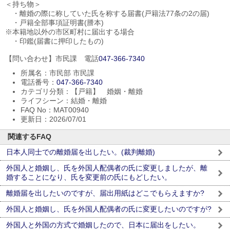
＜持ち物＞
・離婚の際に称していた氏を称する届書(戸籍法77条の2の届)
・戸籍全部事項証明書(謄本)
※本籍地以外の市区町村に届出する場合
・印鑑(届書に押印したもの)
【問い合わせ】市民課 電話
047-366-7340
所属名：市民部 市民課
電話番号：
047-366-7340
カテゴリ分類：【戸籍】 婚姻・離婚
ライフシーン：結婚・離婚
FAQ No：MAT00940
更新日：2026/07/01
関連するFAQ
日本人同士での離婚届を出したい。(裁判離婚)
外国人と婚姻し、氏を外国人配偶者の氏に変更しましたが、離
婚することになり、氏を変更前の氏にもどしたい。
離婚届を出したいのですが、届出用紙はどこでもらえますか?
外国人と婚姻し、氏を外国人配偶者の氏に変更したいのですが?
外国人と外国の方式で婚姻したので、日本に届出をしたい。