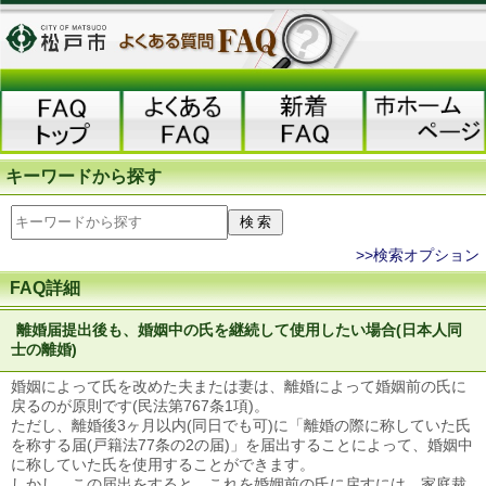
キーワードから探す
>>検索オプション
FAQ詳細
離婚届提出後も、婚姻中の氏を継続して使用したい場合(日本人同
士の離婚)
婚姻によって氏を改めた夫または妻は、離婚によって婚姻前の氏に
戻るのが原則です(民法第767条1項)。
ただし、離婚後3ヶ月以内(同日でも可)に「離婚の際に称していた氏
を称する届(戸籍法77条の2の届)」を届出することによって、婚姻中
に称していた氏を使用することができます。
しかし、この届出をすると、これを婚姻前の氏に戻すには、家庭裁