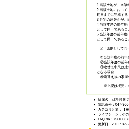
1 当該土地が、当
2 当該土地におい
期日までに完成する
3 住宅の建替えが
4 当該年度の前年
として同一であるこ
5 当該年度の前年
として同一であるこ
※「原則として同一
①当該年度の前年度
②当該年度の前年度
③建替え中又は建替
となる場合
④建替え後の家屋の
※上記は概要にな
所属名：財務部 固
電話番号：047-366-
カテゴリ分類：【税
ライフシーン：その
FAQ No：MAT0087
更新日：2011/04/2