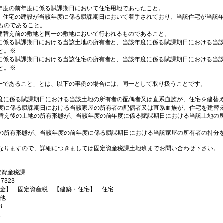
該年度の前年度に係る賦課期日において住宅用地であったこと。
て、住宅の建設が当該年度に係る賦課期日において着手されており、当該住宅が当該
ものであること。
、建替え前の敷地と同一の敷地において行われるものであること。
度に係る賦課期日における当該土地の所有者と、当該年度に係る賦課期日における当
と。※
度に係る賦課期日における当該住宅の所有者と、当該年度に係る賦課期日における当
と。※
であること」とは、以下の事例の場合には、同一として取り扱うことです。
に係る賦課期日における当該土地の所有者の配偶者又は直系血族が、住宅を建替
に係る賦課期日における当該家屋の所有者の配偶者又は直系血族が、住宅を建替
え後の土地の所有形態が、当該年度の前年度に係る賦課期日における当該土地の
所有形態が、当該年度の前年度に係る賦課期日における当該家屋の所有者の持分
りますので、詳細につきましては固定資産税課土地班までお問い合わせ下さい。
定資産税課
7323
金】 固定資産税 【建築・住宅】 住宅
他
3
2