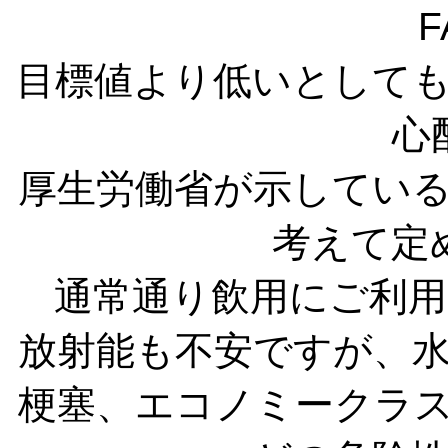
F
目標値より低いとして
心
厚生労働省が示してい
考えて定
通常通り飲用にご利
放射能も不安ですが、
梗塞、エコノミークラ