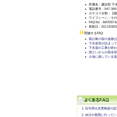
所属名：建設部 下
電話番号：047-366-
カテゴリ分類：【都
ライフシーン：その
FAQ No：MAT0074
更新日：2011/03/0
関連するFAQ
我が家の前の道路(
下水道管が詰まって
下水道の工事が終わ
雨どいからの雨水排
土地に接している道
住宅用火災警報器の設
休日や夜間に行ってい