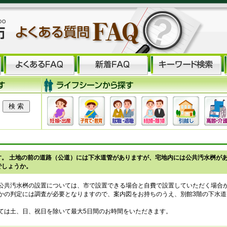
。 土地の前の道路（公道）には下水道管がありますが、宅地内には公共汚水桝があ
でしょうか。
公共汚水桝の設置については、市で設置できる場合と自費で設置していただく場合
かの判定には調査が必要となりますので、案内図をお持ちのうえ、別館3階の下水道
ては土、日、祝日を除いて最大5日間のお時間をいただきます。