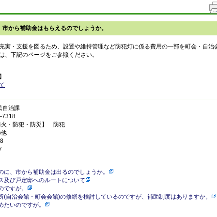
、市から補助金はもらえるのでしょうか。
充実・支援を図るため、設置や維持管理など防犯灯に係る費用の一部を町会・自治
は、下記のページをご参照ください。
】
て
民自治課
7318
防火・防犯・防災】 防犯
の他
8
7
のに、市から補助金は出るのでしょうか。
ス及び戸定邸へのルートについて
のですが。
所(自治会館・町会会館)の修繕を検討しているのですが、補助制度はありますか。
めたいのですが。