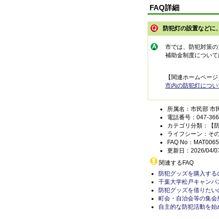
FAQ詳細
防犯灯の設置などに
市では、防犯対策の
補助金制度について
【関連ホームページ
市内の防犯灯につい
所属名：市民部 市
電話番号：047-366-
カテゴリ分類：【
ライフシーン：そ
FAQ No：MAT0065
更新日：2026/04/0
関連するFAQ
防犯グッズを購入する
千葉大学松戸キャンパ
防犯グッズを借りたい
町会・自治会等の集会
自主的な防犯活動を始