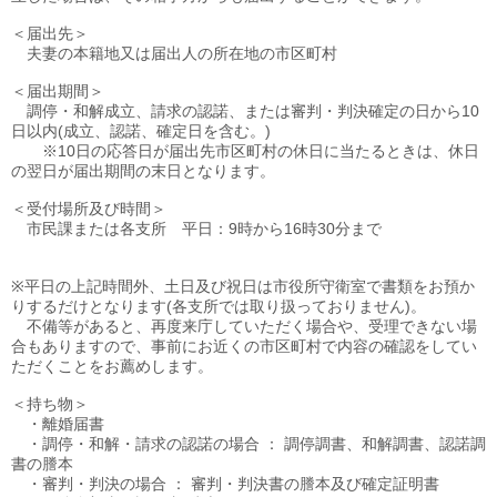
＜届出先＞
夫妻の本籍地又は届出人の所在地の市区町村
＜届出期間＞
調停・和解成立、請求の認諾、または審判・判決確定の日から10
日以内(成立、認諾、確定日を含む。)
※10日の応答日が届出先市区町村の休日に当たるときは、休日
の翌日が届出期間の末日となります。
＜受付場所及び時間＞
市民課または各支所 平日：9時から16時30分まで
※平日の上記時間外、土日及び祝日は市役所守衛室で書類をお預か
りするだけとなります(各支所では取り扱っておりません)。
不備等があると、再度来庁していただく場合や、受理できない場
合もありますので、事前にお近くの市区町村で内容の確認をしてい
ただくことをお薦めします。
＜持ち物＞
・離婚届書
・調停・和解・請求の認諾の場合 ： 調停調書、和解調書、認諾調
書の謄本
・審判・判決の場合 ： 審判・判決書の謄本及び確定証明書