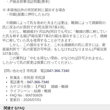
・戸籍全部事項証明書(謄本)
※ 本籍地以外の市区町村に届出する場合
・印鑑(届書に押印したもの)
※婚姻によって氏を改めた夫または妻は、離婚によって婚姻前の
氏に戻るのが原則です(民法第767条1項)。
ただし、離婚後3ケ月以内(同日でも可)に「離婚の際に称してい
た氏を称する届(戸籍法第77条2の届)を届出することによって、婚姻
中に称していた氏を使用することができます。
しかし、この届出をすると、これを婚姻前の氏に戻すには、家
庭裁判所で「氏の変更許可申請」をしなければなりません(戸籍法第
107条1項)。
この審判は「やむを得ない理由」がなければ許可されません。
したがって氏の変更は慎重に行ってください。
【問い合わせ】市民課 電話
047-366-7340
所属名：市民部 市民課
電話番号：
047-366-7340
カテゴリ分類：【戸籍】 婚姻・離婚
ライフシーン：結婚・離婚
FAQ No：MAT00609
更新日：2026/07/01
関連するFAQ