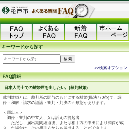
キーワードから探す
>>検索オプション
FAQ詳細
日本人同士での離婚届を出したい。(裁判離婚)
裁判離婚とは、裁判所の関与のもとにする離婚(民法770条)で、調
停・和解・請求の認諾・審判・判決の五形態があります。
＜届出人＞
調停・審判の申立人、又は訴えの提起者
ただし、届出期間経過後、または相手方の申出により調停が成
立した場合は、その相手方からも届出することができます。