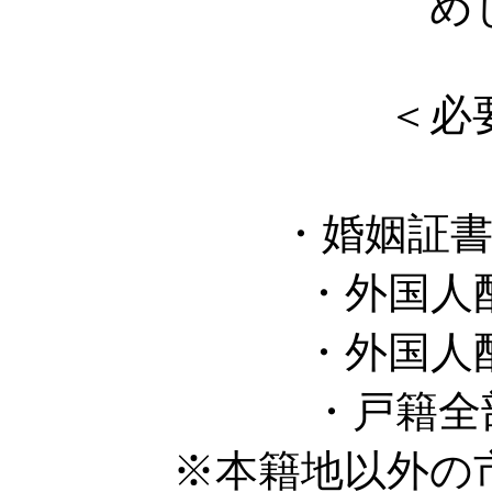
め
＜必
・
・婚姻証書の
・外国人配
・外国人配
・戸籍全部
※本籍地以外の