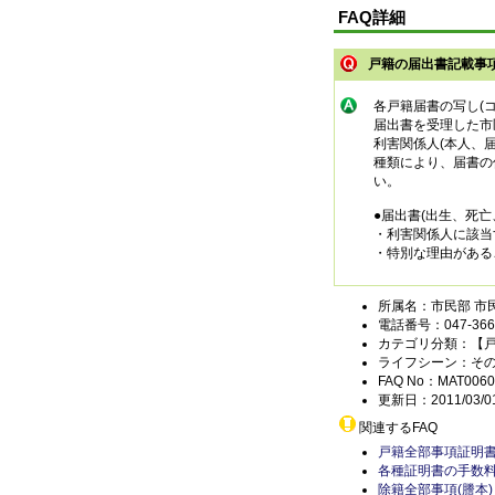
FAQ詳細
戸籍の届出書記載事
各戸籍届書の写し(
届出書を受理した市
利害関係人(本人、
種類により、届書の
い。
●届出書(出生、死
・利害関係人に該当
・特別な理由がある
所属名：市民部 市
電話番号：047-366-
カテゴリ分類：【
ライフシーン：そ
FAQ No：MAT0060
更新日：2011/03/0
関連するFAQ
戸籍全部事項証明書
各種証明書の手数
除籍全部事項(謄本