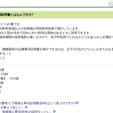
項証明書とはなんですか?
コピー)の事です。
区町村役場および本籍地の市区町村役場で発行しています。
届出人等)が法令で定められた特別な理由があるときに請求できます。
保存期間や保管場所が違いますので、松戸市役所でとれるかどうかあらかじめ電話
亡、婚姻届等)の記載事項証明書を発行できるのは、以下の2点のどちらにも当てはま
すること
こと
民課
7340
戸籍】 その他
の他
0
1
(謄本)と戸籍個人事項証明書(抄本)はどう違うのですか?
料を教えて欲しい。
)・除籍個人事項(抄本)の請求をしたい。