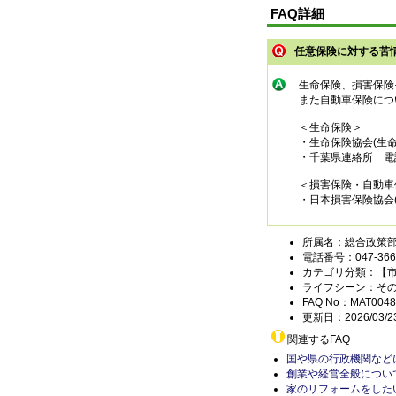
FAQ詳細
任意保険に対する苦
生命保険、損害保険
また自動車保険につ
＜生命保険＞
・生命保険協会(生命保
・千葉県連絡所 電話04
＜損害保険・自動車
・日本損害保険協会(そ
所属名：総合政策部
電話番号：047-366-
カテゴリ分類：【
ライフシーン：そ
FAQ No：MAT0048
更新日：2026/03/2
関連するFAQ
国や県の行政機関など
創業や経営全般につい
家のリフォームをした