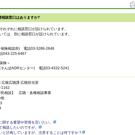
情相談窓口はありますか?
それぞれに相談窓口が設けられています。
いては、別に相談窓口が設けられています。
険相談所) 電話03-3286-2648
3-225-6467
保険＞
んぽADRセンター) 電話03-4332-5241
 広報広聴課 広聴担当室
1162
市民相談】 広聴・各種相談事業
の他
3
3
に関する要望や苦情を言いたい。
て相談したいのですが。
いと計画していますが、注意することは何ですか？