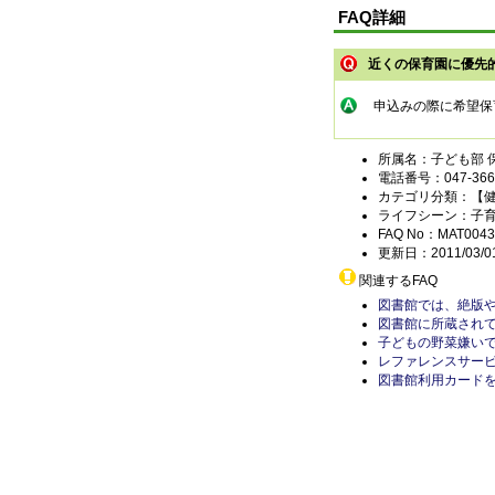
FAQ詳細
近くの保育園に優先
申込みの際に希望保
所属名：子ども部 
電話番号：047-366-
カテゴリ分類：【
ライフシーン：子
FAQ No：MAT0043
更新日：2011/03/0
関連するFAQ
図書館では、絶版
図書館に所蔵され
子どもの野菜嫌い
レファレンスサー
図書館利用カード