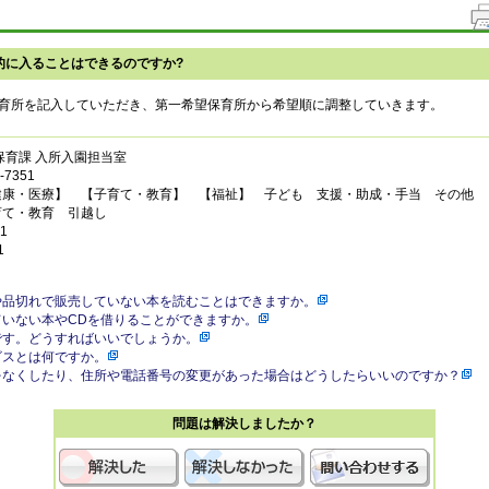
的に入ることはできるのですか?
育所を記入していただき、第一希望保育所から希望順に調整していきます。
保育課 入所入園担当室
7351
健康・医療】 【子育て・教育】 【福祉】 子ども 支援・助成・手当 その他
育て・教育 引越し
1
1
や品切れで販売していない本を読むことはできますか。
ていない本やCDを借りることができますか。
です。どうすればいいでしょうか。
ビスとは何ですか。
をなくしたり、住所や電話番号の変更があった場合はどうしたらいいのですか？
問題は解決しましたか？