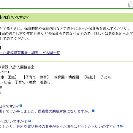
選べばいいですか?
とするときに、保育時間や保育内容などご自分にあった保育所を選んでください。
1日の過ごし方や年間行事など各保育所で異なりますので、詳しくは各保育所へお
してみてください。
】
・小規模保育事業・認定こども園一覧
保育課 入所入園担当室
7351
健康・医療】 【子育て・教育】 保育園・幼稚園 【福祉】 子ども
娠・出産 子育て・教育 引越し
0
6
は何ですか?
園）でけがをしました。医療費の助成対象になりますか。
べばいいですか？
くしたり、住所や電話番号の変更があった場合はどうしたらいいのですか？