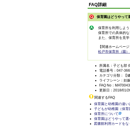
FAQ詳細
保育園はどうやって
保育所を利用しよう
保育所での具体的な
また、保育所を見学
【関連ホームページ
松戸市保育所（園）
所属名：子ども部 
電話番号：047-366-
カテゴリ分類：【
ライフシーン：妊
FAQ No：MAT0043
更新日：2018/01/2
関連するFAQ
保育園と幼稚園の違い
子どもが幼稚園（保育
保育所について
保育園はどうやって選
図書館利用カードをな