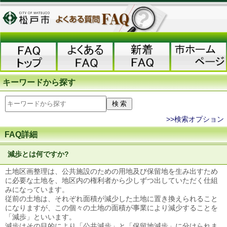
キーワードから探す
>>検索オプション
FAQ詳細
減歩とは何ですか?
土地区画整理は、公共施設のための用地及び保留地を生み出すため
に必要な土地を、地区内の権利者から少しずつ出していただく仕組
みになっています。
従前の土地は、それぞれ面積が減少した土地に置き換えられること
になりますが、この個々の土地の面積が事業により減少することを
「減歩」といいます。
減歩はその目的により「公共減歩」と「保留地減歩」に分けられま