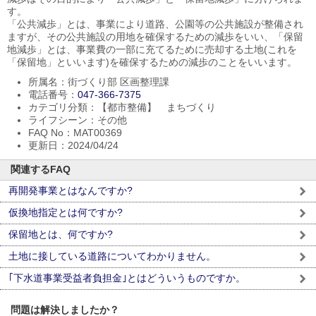
す。
「公共減歩」とは、事業により道路、公園等の公共施設が整備され
ますが、その公共施設の用地を確保するための減歩をいい、「保留
地減歩」とは、事業費の一部に充てるために売却する土地(これを
「保留地」といいます)を確保するための減歩のことをいいます。
所属名：街づくり部 区画整理課
電話番号：
047-366-7375
カテゴリ分類：【都市整備】 まちづくり
ライフシーン：その他
FAQ No：MAT00369
更新日：2024/04/24
関連するFAQ
再開発事業とはなんですか?
仮換地指定とは何ですか?
保留地とは、何ですか?
土地に接している道路についてわかりません。
｢下水道事業受益者負担金｣とはどういうものですか。
問題は解決しましたか？