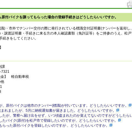
ら原付バイクを譲ってもらった場合の登録手続きはどうしたらいいですか。
標識)・市外でナンバー交付の際に発行されている標識交付証明書(ナンバーを返却し
)・譲渡証明書・手続きに来る方の本人確認書類（免許証等）をご持参のうえ、松戸
で手続きをしてください。
】
制課
7321
税金】 軽自動車税
の他
1
3
が、原付バイクは他市のナンバー(標識)が付いています。どうしたらいいですか。
盗まれましたが、5月に納税通知書が届きました。どうしたらいいですか。
したが、警察へ届け出をせず、いつ頃盗まれたのか覚えてないのですがどうしたら
したバイク(原付)を松戸市で登録したいのですが、どうしたらいいですか。
もらった原付バイクを登録したいのですが 、どうしたらいいですか。