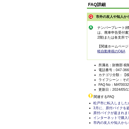
FAQ詳細
市外の友人や知人か
ナンバープレート(
は、廃車申告受付書
2階)または各支所
【関連ホームページ
軽自動車税のQ&A
所属名：財務部 税
電話番号：047-366-
カテゴリ分類：【
ライフシーン：そ
FAQ No：MAT0032
更新日：2024/05/1
関連するFAQ
松戸市に転入しました
3月に、原付バイクを
原付バイクが盗まれま
インターネットで購入
市内の友人や知人から