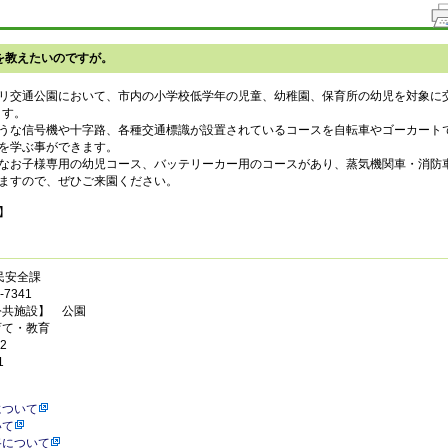
を教えたいのですが。
リ交通公園において、市内の小学校低学年の児童、幼稚園、保育所の幼児を対象に交
ます。
うな信号機や十字路、各種交通標識が設置されているコースを自転車やゴーカート
を学ぶ事ができます。
なお子様専用の幼児コース、バッテリーカー用のコースがあり、蒸気機関車・消防
ますので、ぜひご来園ください。
】
民安全課
7341
公共施設】 公園
育て・教育
2
1
について
いて
路について