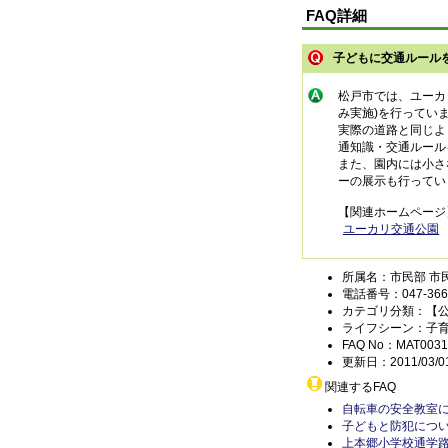
FAQ詳細
子どもに交通ルール
松戸市では、ユーカ
み実施)を行ってい
実際の道路と同じよ
通知識・交通ルール
また、園内には小さ
ーの展示も行ってい
【関連ホームページ
ユーカリ交通公園
所属名：市民部 市
電話番号：047-366-
カテゴリ分類：【
ライフシーン：子
FAQ No：MAT0031
更新日：2011/03/0
関連するFAQ
自転車の安全教室
子どもと防犯につ
上本郷小学校通学