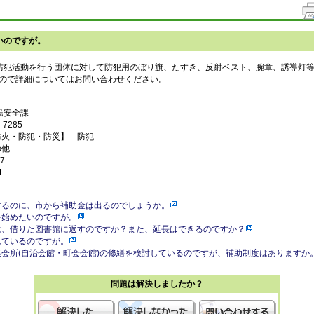
いのですが。
防犯活動を行う団体に対して防犯用のぼり旗、たすき、反射ベスト、腕章、誘導灯
ので詳細についてはお問い合わせください。
民安全課
7285
防火・防犯・防災】 防犯
の他
7
1
するのに、市から補助金は出るのでしょうか。
を始めたいのですが。
は、借りた図書館に返すのですか？また、延長はできるのですか？
れているのですが。
会所(自治会館・町会会館)の修繕を検討しているのですが、補助制度はありますか
問題は解決しましたか？