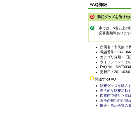
FAQ詳細
防犯グッズを借りた
市では、5名以上の
必要書類等あります
所属名：市民部 市
電話番号：047-366-
カテゴリ分類：【
ライフシーン：そ
FAQ No：MAT0030
更新日：2011/03/0
関連するFAQ
防犯グッズを購入
自主的な防犯活動
図書館で借りた本
近所の防犯灯が切
町会・自治会等の集