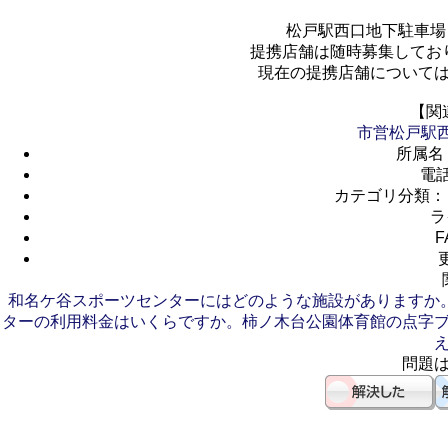
松戸駅西口地下駐車場
提携店舗は随時募集してお
現在の提携店舗について
【関
市営松戸駅
所属名
電
カテゴリ分類：
ラ
F
和名ケ谷スポーツセンターにはどのような施設がありますか
ターの利用料金はいくらですか。
柿ノ木台公園体育館の点字
問題