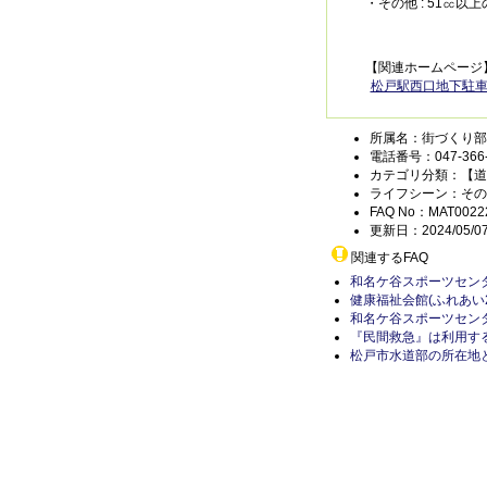
・その他 : 51㏄以上
【関連ホームページ
松戸駅西口地下駐
所属名：街づくり部
電話番号：047-366-
カテゴリ分類：【道
ライフシーン：その
FAQ No：MAT0022
更新日：2024/05/0
関連するFAQ
和名ケ谷スポーツセン
健康福祉会館(ふれあい
和名ケ谷スポーツセン
『民間救急』は利用す
松戸市水道部の所在地