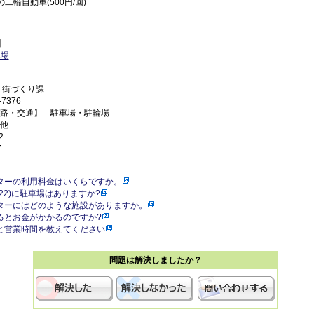
の二輪自動車(500円/回)
】
車場
 街づくり課
7376
路・交通】 駐車場・駐輪場
他
2
7
ターの利用料金はいくらですか。
22)に駐車場はありますか?
ターにはどのような施設がありますか。
るとお金がかかるのですか?
と営業時間を教えてください
問題は解決しましたか？