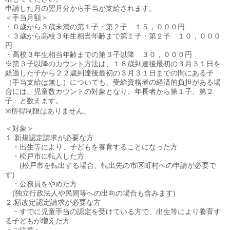
申請した月の翌月分から手当が支給されます。
＜手当月額＞
・０歳から３歳未満の第１子・第２子 １５，０００円
・３歳から高校３年生相当年齢まで第１子・第２子 １０，０００
円
・高校３年生相当年齢までの第３子以降 ３０，０００円
※第３子以降のカウント方法は、１８歳到達後最初の３月３１日を
経過した子から２２歳到達後最初の３月３１日までの間にある子
（手当支給は無し）についても、受給資格者の経済的負担がある場
合には、児童数カウントの対象となり、年長者から第１子、第２
子…と数えます。
※所得制限はありません。
＜対象＞
１.新規認定請求が必要な方
・出生等により、子どもを養育することになった方
・松戸市に転入した方
(松戸市を転出する場合、転出先の市区町村への申請が必要で
す)
・公務員をやめた方
(独立行政法人や民間等への出向の場合も含みます)
２.額改定認定請求が必要な方
・すでに児童手当の認定を受けている方で、出生等により養育す
る子どもが増えた方