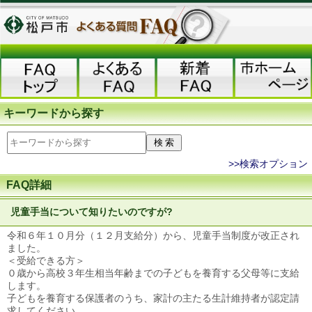
キーワードから探す
>>検索オプション
FAQ詳細
児童手当について知りたいのですが?
令和６年１０月分（１２月支給分）から、児童手当制度が改正され
ました。
＜受給できる方＞
０歳から高校３年生相当年齢までの子どもを養育する父母等に支給
します。
子どもを養育する保護者のうち、家計の主たる生計維持者が認定請
求してください。