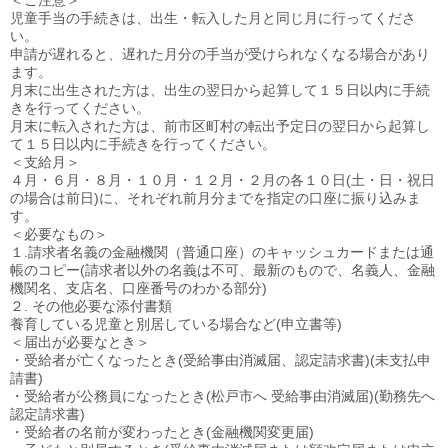
＜ご注意＞
児童手当の手続きは、出生・転入した月と同じ月に行ってくださ
い。
申請が遅れると、遅れた月分の手当が受けられなくなる場合があり
ます。
月末に出生された方は、出生の翌日から起算して１５日以内に手続
きを行ってください。
月末に転入された方は、前市区町村の転出予定日の翌日から起算し
て１５日以内に手続きを行ってください。
＜支給月＞
４月・６月・８月・１０月・１２月・２月の各１０日(土・日・祝日
の場合は前日)に、それぞれ前月分までを指定の口座に振り込みま
す。
＜必要なもの＞
１.請求者名義の金融機関（普通口座）のキャッシュカードまたは通
帳のコピー(請求者以外の名義は不可、最新のもので、名義人、金融
機関名、支店名、口座番号のわかる部分)
２. その他必要な添付書類
養育している児童と別居している場合など(申立書等)
＜届出が必要なとき＞
・受給者が亡くなったとき(受給事由消滅届、認定請求書)(未支払申
請書)
・受給者が公務員になったとき(松戸市へ 受給事由消滅届)(勤務先へ
認定請求書)
・受給者の名前が変わったとき(金融機関変更届)