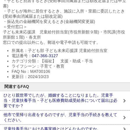
・子どもと別居するとき(受給事由消滅届または額改定届または申立
書)
・子どもが海外に居住するとき、施設に入所・里親に委託したとき
(受給事由消滅届または額改定届)
・振込先の金融機関を変えるとき(金融機関変更届)
＜受付窓口＞
子ども未来応援課 児童給付担当室(市役所新館９階)・市民課(市役
所新館１階)・各支所
窓口での提出以外にも、郵送や電子申請も可能です。
所属名：子ども部 子ども未来応援課 児童給付担当室
電話番号：
047-366-3127
カテゴリ分類：【福祉】 支援・助成・手当
ライフシーン：子育て・教育
FAQ No：MAT00106
更新日：2024/10/23
関連するFAQ
ひとり親世帯でしたが、婚姻することになりました。児童手
当・児童扶養手当・子ども医療費助成受給券について届出は必
要ですか？
他市で里帰り出産をするのですが、児童手当の手続きを教えて
ください。
児童扶養手当における事実婚とはどんなものですか。