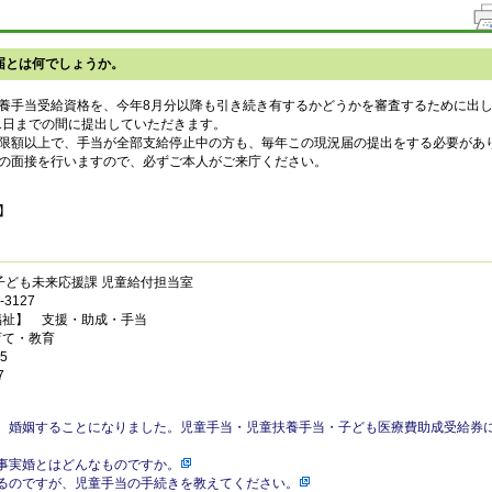
届とは何でしょうか。
養手当受給資格を、今年8月分以降も引き続き有するかどうかを審査するために出
31日までの間に提出していただきます。
限額以上で、手当が全部支給停止中の方も、毎年この現況届の提出をする必要があ
の面接を行いますので、必ずご本人がご来庁ください。
】
子ども未来応援課 児童給付担当室
3127
福祉】 支援・助成・手当
育て・教育
5
7
、婚姻することになりました。児童手当・児童扶養手当・子ども医療費助成受給券
事実婚とはどんなものですか。
るのですが、児童手当の手続きを教えてください。