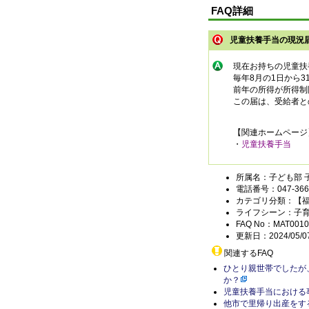
FAQ詳細
児童扶養手当の現況
現在お持ちの児童扶
毎年8月の1日から
前年の所得が所得制
この届は、受給者と
【関連ホームページ
・
児童扶養手当
所属名：子ども部 
電話番号：047-366-
カテゴリ分類：【
ライフシーン：子
FAQ No：MAT0010
更新日：2024/05/0
関連するFAQ
ひとり親世帯でしたが
か？
児童扶養手当における
他市で里帰り出産をす