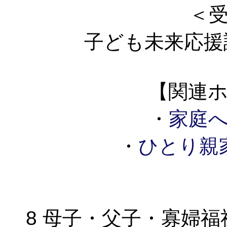
＜
子ども未来応援
【関連
・
家庭
・
ひとり親
8 母子・父子・寡婦福