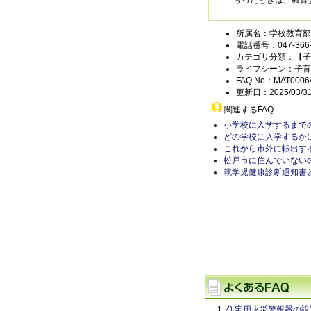
らったときは、教育
所属名：学校教育部
電話番号：047-366-
カテゴリ分類：【子
ライフシーン：子育
FAQ No：MAT0006
更新日：2025/03/3
関連するFAQ
小学校に入学するまで
どの学校に入学するか
これから市外に転出す
松戸市に住んでいない
就学児健康診断通知書
住宅用火災警報器の設