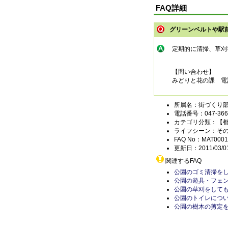
FAQ詳細
グリーンベルトや駅
定期的に清掃、草刈
【問い合わせ】
みどりと花の課 電話04
所属名：街づくり部
電話番号：047-366-
カテゴリ分類：【
ライフシーン：そ
FAQ No：MAT0001
更新日：2011/03/0
関連するFAQ
公園のゴミ清掃を
公園の遊具・フェ
公園の草刈をして
公園のトイレにつ
公園の樹木の剪定