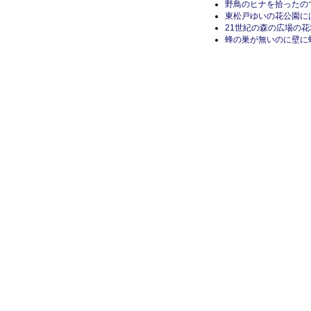
野鳥のヒナを拾ったの
東松戸ゆいの花公園に
21世紀の森の広場の
蜂の巣が無いのに壁に