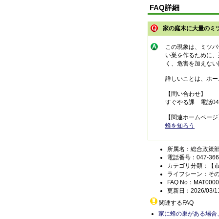
FAQ詳細
家の庭木に大量のミ
この現象は、ミツバ
い巣を作るために、
く、危害を加えない
詳しいことは、ホー
【問い合わせ】
すぐやる課 電話047-
【関連ホームページ
蜂を知ろう
所属名：総合政策部
電話番号：047-366-
カテゴリ分類：【
ライフシーン：そ
FAQ No：MAT0000
更新日：2026/03/1
関連するFAQ
家に蜂の巣がある場合