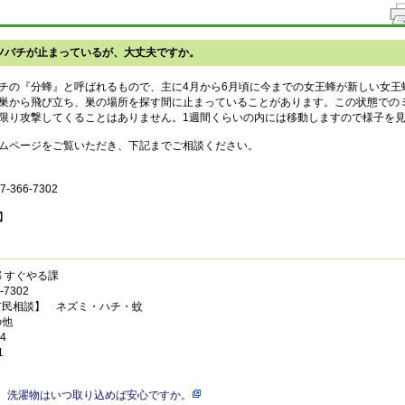
ツバチが止まっているが、大丈夫ですか。
チの『分蜂』と呼ばれるもので、主に4月から6月頃に今までの女王蜂が新しい女王
巣から飛び立ち、巣の場所を探す間に止まっていることがあります。この状態での
限り攻撃してくることはありません。1週間くらいの内には移動しますので様子を
ムページをご覧いただき、下記までご相談ください。
366-7302
】
 すぐやる課
7302
市民相談】 ネズミ・ハチ・蚊
の他
4
1
、洗濯物はいつ取り込めば安心ですか。