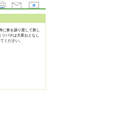
蜂に巣を譲り渡して新し
ミツバチは大変おとなし
見てください。