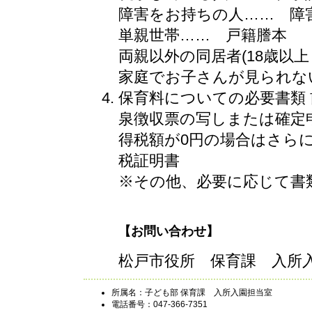
障害をお持ちの人…… 障
単親世帯…… 戸籍謄本
両親以外の同居者(18歳以
家庭でお子さんが見られな
保育料についての必要書類
泉徴収票の写しまたは確定
得税額が0円の場合はさら
税証明書
※その他、必要に応じて書
【お問い合わせ】
松戸市役所 保育課 入所入園担
所属名：子ども部 保育課 入所入園担当室
電話番号：047-366-7351