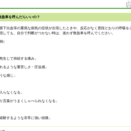
救急車を呼んだらいいの？
膜下出血等の重篤な病気の症状が出現したときや、反応がなく普段どおりの呼吸を
現しても、自分で判断がつかない時は、迷わず救急車を呼んでください。
例）
然生じて持続する痛み」
れるような重苦しさ・圧迫感」
うな感じ」
入らなくなる」
り言葉がうまくしゃべられなくなる」
経験するような非常に強い頭痛」