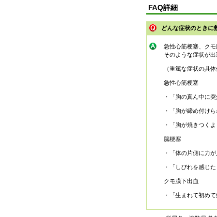
FAQ詳細
どんな症状のときに
急性心筋梗塞、クモ
そのような症状が出
（重篤な症状の具体
急性心筋梗塞
・「胸の真ん中に突
・「胸が締め付けら
・「胸が焼きつくよ
脳梗塞
・「体の片側に力が
・「しびれを感じた
クモ膜下出血
・「生まれて初めて