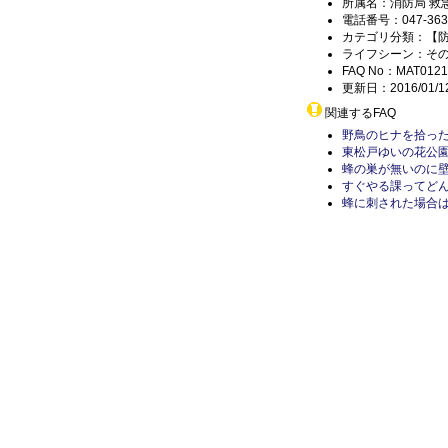
所属名：消防局 救
電話番号：047-363-
カテゴリ分類：【
ライフシーン：そ
FAQ No：MAT0121
更新日：2016/01/1
関連するFAQ
野鳥のヒナを拾っ
東松戸ゆいの花公
蜂の巣が無いのに
すぐやる課ってどん
蜂に刺された場合