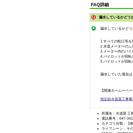
FAQ詳細
漏水しているかどう
漏水しているかどう
1.すべての蛇口等
2.水道メーターの
3.メーター内のパ
4.パイロットが回
5.パイロットが回
漏水していた場合は
【関連ホームーペー
指定給水装置工事事
所属名：水道部 工
電話番号：047-341-
カテゴリ分類：【
ライフシーン：そ