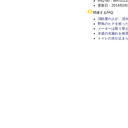
FAQ No：MAT0111
更新日：2014/02/0
関連するFAQ
消防署の人が、消
野鳥のヒナを拾っ
メーターは取り替
水道の水漏れを発
トイレの水が止ま