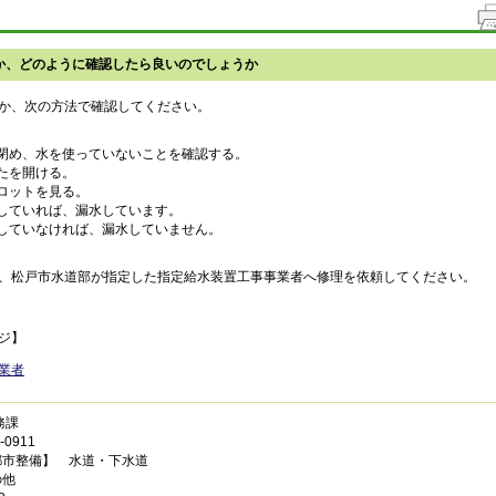
か、どのように確認したら良いのでしょうか
か、次の方法で確認してください。
を閉め、水を使っていないことを確認する。
ふたを開ける。
イロットを見る。
転していれば、漏水しています。
転していなければ、漏水していません。
、松戸市水道部が指定した指定給水装置工事事業者へ修理を依頼してください。
ジ】
業者
務課
0911
都市整備】 水道・下水道
の他