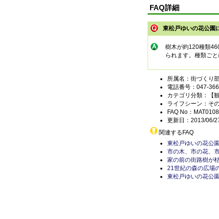
FAQ詳細
東松戸ゆいの花公園
樹木が約120種類4
られます。種類ごと
所属名：街づくり部
電話番号：047-366-
カテゴリ分類：【
ライフシーン：そ
FAQ No：MAT0108
更新日：2013/06/2
関連するFAQ
東松戸ゆいの花公
市の木、市の花、
家の前の街路樹が
21世紀の森の広場
東松戸ゆいの花公