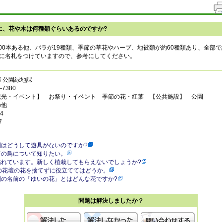
に、花や木は何種類ぐらいあるのですか?
600本ある他、バラが19種類、季節の草花やハーブ、地被類が約60種類あり、全部で
に名札をつけていますので、参考にしてください。
 公園緑地課
7380
観光・イベント】 お祭り・イベント 季節の花・紅葉 【公共施設】 公園
の他
4
7
園はどうして遊具がないのですか?
市の鳥について知りたい。
枯れています。新しく植栽してもらえないでしょうか?
の花壇の花を捨てずに役立ててはどうか。
園の名前の「ゆいの花」とはどんな花ですか?
問題は解決しましたか？