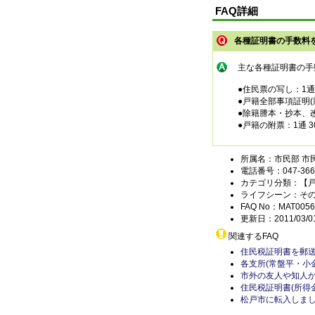
FAQ詳細
各種証明書の手数料
主な各種証明書の手
●住民票の写し：1通 
●戸籍全部事項証明(
●除籍謄本・抄本、改
●戸籍の附票：1通 3
所属名：市民部 市
電話番号：047-366-
カテゴリ分類：【
ライフシーン：そ
FAQ No：MAT0056
更新日：2011/03/0
関連するFAQ
住民税証明書を郵
各支所(常盤平・小
市外の友人や知人
住民税証明書(所得
松戸市に転入しまし