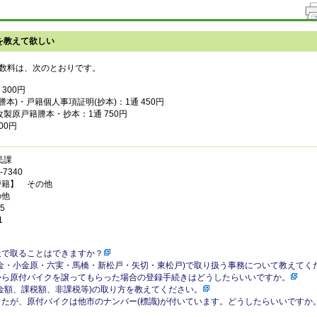
を教えて欲しい
数料は、次のとおりです。
300円
謄本)・戸籍個人事項証明(抄本)：1通 450円
製原戸籍謄本・抄本：1通 750円
00円
民課
7340
戸籍】 その他
の他
5
1
送で取ることはできますか？
金・小金原・六実・馬橋・新松戸・矢切・東松戸)で取り扱う事務について教えてく
から原付バイクを譲ってもらった場合の登録手続きはどうしたらいいですか。
金額、課税額、非課税等)の取り方を教えてください。
たが、原付バイクは他市のナンバー(標識)が付いています。どうしたらいいですか