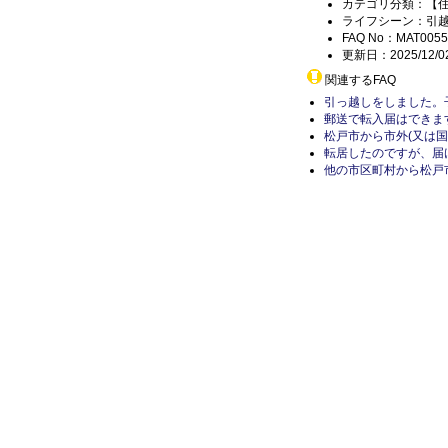
カテゴリ分類：【
ライフシーン：引
FAQ No：MAT0055
更新日：2025/12/0
関連するFAQ
引っ越しをしました。
郵送で転入届はできま
松戸市から市外(又は国
転居したのですが、届
他の市区町村から松戸