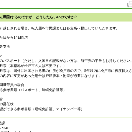
(帰国)するのですが、どうしたらいいのですか?
引越しされる場合、転入届を市民課または各支所へ提出していただきます。
た日から14日以内
各支所
＞
員のパスポート（ただし、入国日の記載がない方は、航空券の半券もお持ちくださ
附票（本籍地が松戸市の人は不要です。）
附票は、国外に出国される際の住所が松戸市の方で、5年以内に松戸市に再度転入
の内容に変更があった場合は戸籍謄本・附票が必要になります。
同世帯員の場合
る参考書類（パスポート、運転免許証等）
合
の委任状
認ができる参考書類（運転免許証、マイナンバー等）
民課
7340