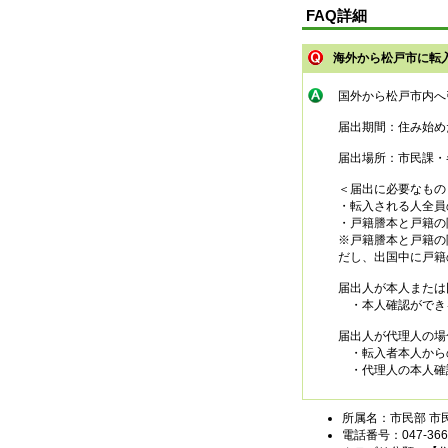
FAQ詳細
海外から松戸市に転入
国外から松戸市内へ
届出期間：住み始め
届出場所：市民課・
＜届出に必要なもの
・転入される人全
・戸籍謄本と戸籍の
※戸籍謄本と戸籍の
だし、出国中に戸籍
届出人が本人または
・本人確認ができ
届出人が代理人の場
・転入者本人から
・代理人の本人確
所属名：市民部 市
電話番号：047-366-