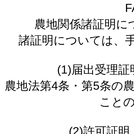
F
農地関係諸証明に
諸証明については、手
(1)届出受理
農地法第4条・第5条の
こと
(2)許可証