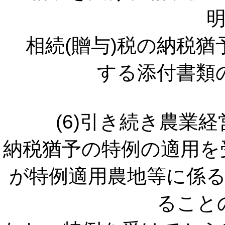
相続(贈与)税の納税猶
する添付書類
(6)引き続き農業
納税猶予の特例の適用を
が特例適用農地等に係
ること