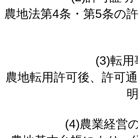
農地法第4条・第5条の
(3)転
農地転用許可後、許可
(4)農業経