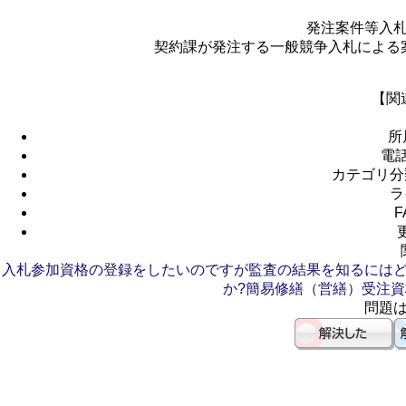
発注案件等入
契約課が発注する一般競争入札による
【関
所
電
カテゴリ分
ラ
F
入札参加資格の登録をしたいのですが
監査の結果を知るには
か?
簡易修繕（営繕）受注資
問題