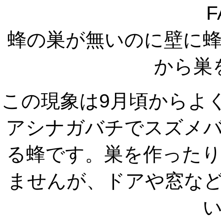
F
蜂の巣が無いのに壁に
から巣
この現象は9月頃からよ
アシナガバチでスズメ
る蜂です。巣を作った
ませんが、ドアや窓な