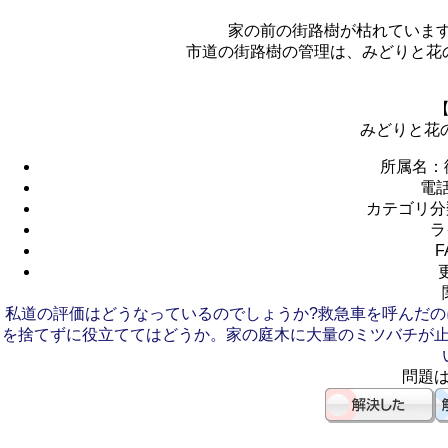
家の前の街路樹が枯れています
市道の街路樹の管理は、みどりと花
みどりと花
所属名：
電
カテゴリ分
ラ
F
私道の評価はどうなっているのでしょうか?
救急車を呼んだの
を捨てずに役立ててはどうか。
家の庭木に大量のミツバチが
問題